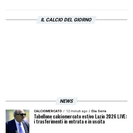
un tocco con il braccio da parte di
Hien
.
Neanche il Var è intervenuto su questo
IL CALCIO DEL GIORNO
episodio, il quale farà discutere.
LA PLAYLIST DELLE NOSTRE TOP NEWS
NEWS
CALCIOMERCATO
12 minuti ago
Elia Serra
Tabellone calciomercato estivo Lazio 2026 LIVE:
i trasferimenti in entrata e in uscita