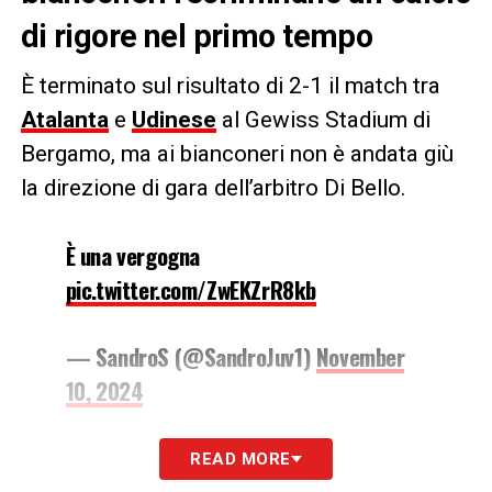
di rigore nel primo tempo
È terminato sul risultato di 2-1 il match tra
Atalanta
e
Udinese
al Gewiss Stadium di
Bergamo, ma ai bianconeri non è andata giù
la direzione di gara dell’arbitro Di Bello.
È una vergogna
pic.twitter.com/ZwEKZrR8kb
— SandroS (@SandroJuv1)
November
10, 2024
Infatti, la squadra ospite recrimina un calcio
READ MORE
di rigore non assegnato nel primo tempo per