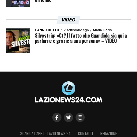
VIDEO
HANNO DETTO
2 settimane ago
Maria Floris
Silvestrin: «Ct? Il fatto che Guardiola sia qui a
parlarne è grazie a una persona» – VIDEO
SCARICA L’APP DI LAZIO NEWS 24
CONTATTI
REDAZIONE