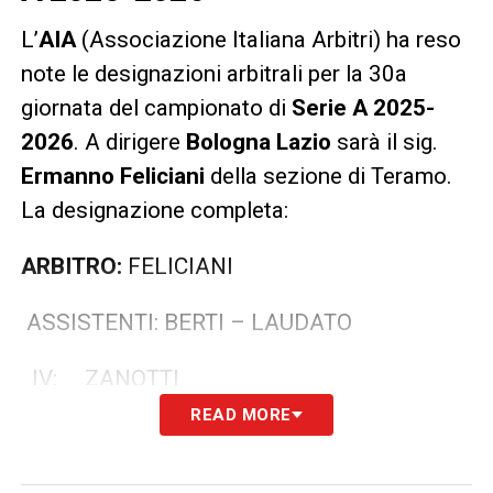
L’
AIA
(Associazione Italiana Arbitri) ha reso
note le designazioni arbitrali per la 30a
giornata del campionato di
Serie A 2025-
2026
. A dirigere
Bologna Lazio
sarà il sig.
Ermanno Feliciani
della sezione di Teramo.
La designazione completa:
ARBITRO:
FELICIANI
ASSISTENTI: BERTI – LAUDATO
IV: ZANOTTI
READ MORE
VAR: DI PAOLO
AVAR: GIUA