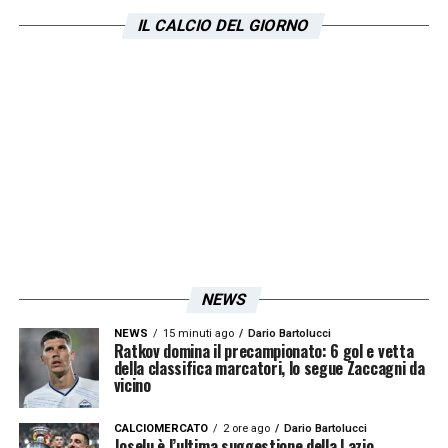
IL CALCIO DEL GIORNO
Ultimissime Lazio LIVE: la nostra intervista
a Pastore e tanto altro!
LA PLAYLIST DELLE NOSTRE TOP NEWS
NEWS
NEWS
15 minuti ago
Dario Bartolucci
Ratkov domina il precampionato: 6 gol e vetta
della classifica marcatori, lo segue Zaccagni da
vicino
CALCIOMERCATO
2 ore ago
Dario Bartolucci
Joselu è l’ultima suggestione della Lazio,