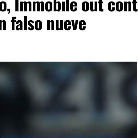
o, Immobile out contr
n falso nueve