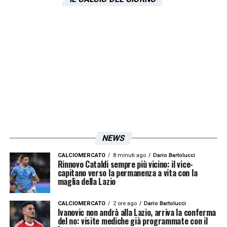
Tchaouna. Questa è una cosa che va più
grande del singolo soggetto che fa parte di
un’istituzione, ci sono persone preposte a
gestire queste situazioni. Si può vietare una
trasferta, ma lo si fa con i modi e i tempi
giusti. Non posso organizzare una vacanza,
pagare dei soldi e poi vietare tutto. Questa è
una barbarità che va oltre il calcio,
danneggia l’immagine della società e della
NEWS
tifoseria. Se non si possono disputare le
CALCIOMERCATO
8 minuti ago
Dario Bartolucci
partite in una città, si gioca in campo
Rinnovo Cataldi sempre più vicino: il vice-
capitano verso la permanenza a vita con la
neutro
».
maglia della Lazio
CALCIOMERCATO
2 ore ago
Dario Bartolucci
LA PLAYLIST DELLE NOSTRE TOP NEWS
Ivanovic non andrà alla Lazio, arriva la conferma
del no: visite mediche già programmate con il