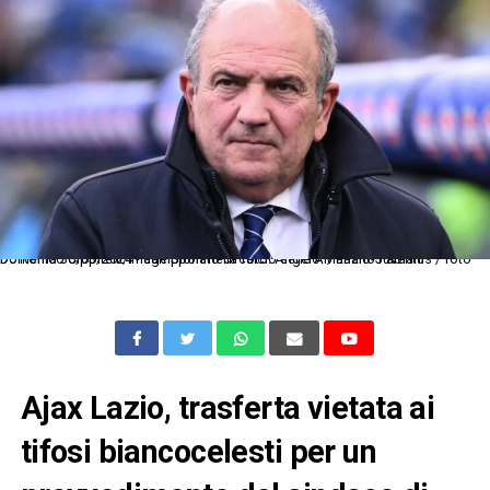
Dc Roma 30/03/2024 - campionato di calcio serie A / Lazio-Juventus / foto Domenico Cippitelli/Image Sport nella foto: Angelo Mariano Fabiani
Ajax Lazio, trasferta vietata ai
tifosi biancocelesti per un