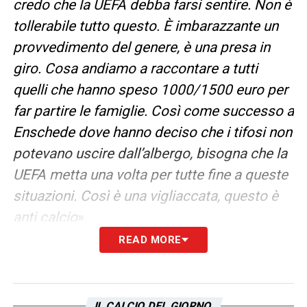
credo che la UEFA debba farsi sentire. Non è
tollerabile tutto questo. È imbarazzante un
provvedimento del genere, è una presa in
giro. Cosa andiamo a raccontare a tutti
quelli che hanno speso 1000/1500 euro per
far partire le famiglie. Così come successo a
Enschede dove hanno deciso che i tifosi non
potevano uscire dall’albergo, bisogna che la
UEFA metta una volta per tutte fine a queste
situazioni. Così è una vigliaccata, questo è
anti calcio
».
READ MORE
SILENZIO DELLE ISTITUZIONI ITALIANE
–
«
Mi sorprende che proprio da quelle parti
siano partiti dei cori razzisti nei confronti di
IL CALCIO DEL GIORNO