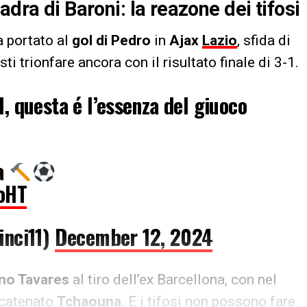
adra di Baroni: la reazone dei tifosi
 portato al
gol di Pedro
in
Ajax
Lazio
, sfida di
ti trionfare ancora con il risultato finale di 3-1.
, questa é l’essenza del giuoco
ta
KoHT
inci11)
December 12, 2024
no Tavares
al tiro dell’ex Barcellona, con nel
scatenato
Tchaouna
. E i tifosi non possono fare