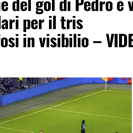
ne del gol di Pedro è v
ri per il tris
osi in visibilio – VID