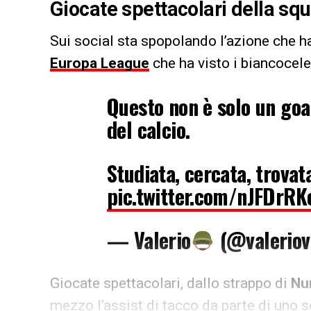
Giocate spettacolari della squ
Sui social sta spopolando l’azione che ha
Europa League
che ha visto i biancoceles
Questo non è solo un goal
del calcio.
Studiata, cercata, trova
pic.twitter.com/nJFDrR
— Valerio
(@valeriov
Giocate spettacolari, dallo strappo di
Nu
mezzo l’assist di tacco da parte di uno 