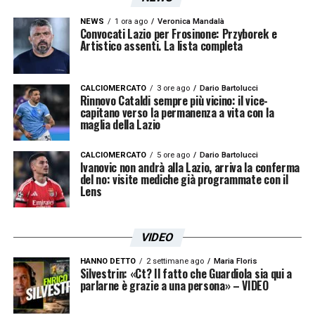
NEWS
1 ora ago
Veronica Mandalà
Convocati Lazio per Frosinone: Przyborek e
Artistico assenti. La lista completa
CALCIOMERCATO
3 ore ago
Dario Bartolucci
Rinnovo Cataldi sempre più vicino: il vice-
capitano verso la permanenza a vita con la
maglia della Lazio
CALCIOMERCATO
5 ore ago
Dario Bartolucci
Ivanovic non andrà alla Lazio, arriva la conferma
del no: visite mediche già programmate con il
Lens
VIDEO
HANNO DETTO
2 settimane ago
Maria Floris
Silvestrin: «Ct? Il fatto che Guardiola sia qui a
parlarne è grazie a una persona» – VIDEO