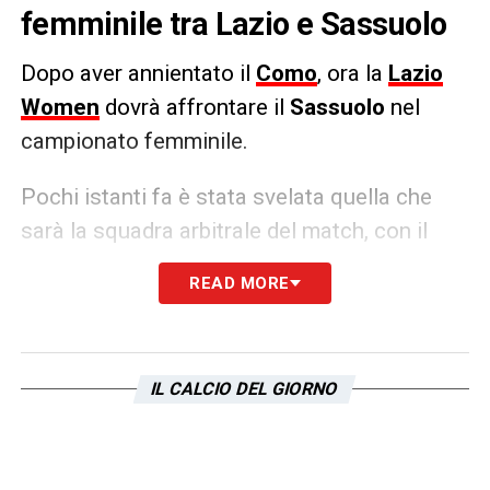
femminile tra Lazio e Sassuolo
Dopo aver annientato il
Como
, ora la
Lazio
Women
dovrà affrontare il
Sassuolo
nel
campionato femminile.
Pochi istanti fa è stata svelata quella che
sarà la squadra arbitrale del match, con il
fischietto che è stato assegnato a Gerardo
READ MORE
Simone Caruso, che verrà coadiuvato dagli
assistenti Luca Bernasso e Bruno Galigani.
IL CALCIO DEL GIORNO
LA PLAYLIST DELLE NOSTRE TOP NEWS