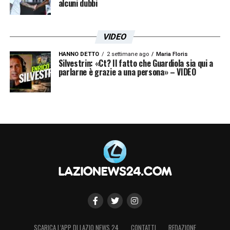
alcuni dubbi
VIDEO
HANNO DETTO
2 settimane ago
Maria Floris
Silvestrin: «Ct? Il fatto che Guardiola sia qui a
parlarne è grazie a una persona» – VIDEO
SCARICA L’APP DI LAZIO NEWS 24
CONTATTI
REDAZIONE