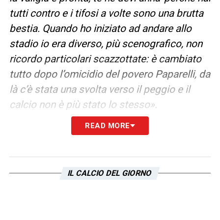
tutti contro e i tifosi a volte sono una brutta
bestia. Quando ho iniziato ad andare allo
stadio io era diverso, più scenografico, non
ricordo particolari scazzottate: è cambiato
tutto dopo l’omicidio del povero Paparelli, da
là c’è stata una svolta verso il peggio e il
calcio non è più stato lo stesso».
READ MORE
LEGGI L’INTERVISTA COMPLETA SU
CALCIONEWS24
IL CALCIO DEL GIORNO