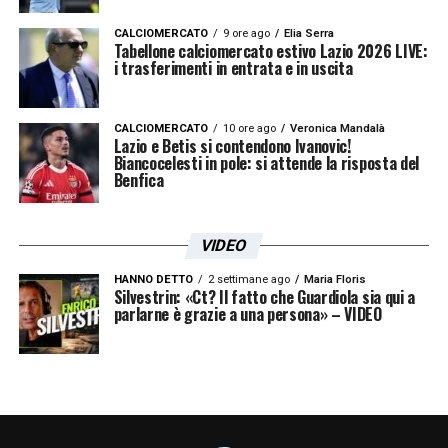
successivo, assicurando la loro presenza a
CALCIOMERCATO
9 ore ago
Elia Serra
Firenze. Nuova prenotazione da Düsseldorf e
Tabellone calciomercato estivo Lazio 2026 LIVE:
i trasferimenti in entrata e in uscita
il mattino seguente, all’apertura del gate, lo
vedemmo finalmente sbarcare».
CALCIOMERCATO
10 ore ago
Veronica Mandalà
Lazio e Betis si contendono Ivanovic!
RIFIUTO FINALE –
«
Claudio Lotito
si rese
Biancocelesti in pole: si attende la risposta del
Benfica
conto che il giocatore si trovava ormai in
Toscana. Una volta arrivati nella sede della
VIDEO
Fiorentina, però, accadde l’imprevedibile:
all’improvviso, senza alcun preavviso, Sergej
HANNO DETTO
2 settimane ago
Maria Floris
Silvestrin: «Ct? Il fatto che Guardiola sia qui a
parlarne è grazie a una persona» – VIDEO
scoppiò in lacrime dicendo che non voleva
assolutamente trasferirsi lì. Fu un momento
spiazzante. Di fronte a quella scena, Pradè si
rivolse a me dicendomi che non aveva
intenzione di perdere tempo dietro ai