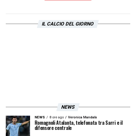
presento in aeroporto per accoglierlo ma
non si vede nessuno. Provai a contattare il
IL CALCIO DEL GIORNO
padre, ma il telefono squillava a vuoto. A
quel punto io e
Daniele Pradè
, che era
visibilmente distrutto dall’ansia, ci siamo
rintanati in un bar dalle una del pomeriggio
fino alle sette di sera, continuando a
consumare caffè. Finalmente, in serata, il
papà si fa vivo al telefono spiegando il caos:
la compagna insisteva fermamente per la
destinazione romana poiché lì risiedeva la
NEWS
sua amica più stretta, mandando totalmente
NEWS
8 ore ago
Veronica Mandalà
in confusione Sergej. Ci chiese di emettere
Romagnoli Atalanta, telefonata tra Sarri e il
difensore centrale
nuovamente i biglietti per il giorno