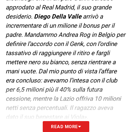
approdato al Real Madrid, il suo grande
desiderio.
Diego Della Valle
arrivò a
incrementare di un milione il bonus per il
padre. Mandammo Andrea Rog in Belgio per
definire l’accordo con il Genk, con l’ordine
tassativo di raggiungere il ritiro e fargli
mettere nero su bianco, senza rientrare a
mani vuote. Dal mio punto di vista l’affare
era concluso: avevamo l’intesa con il club
per 6,5 milioni più il 40% sulla futura
cessione, mentre la Lazio offriva 10 milioni
netti senza percentuali. Il ragazzo aveva
dato il suo benestare ai Viola».
READ MORE
GIALLO BIGLIETTI –
«Prenotiamo i voli, mi