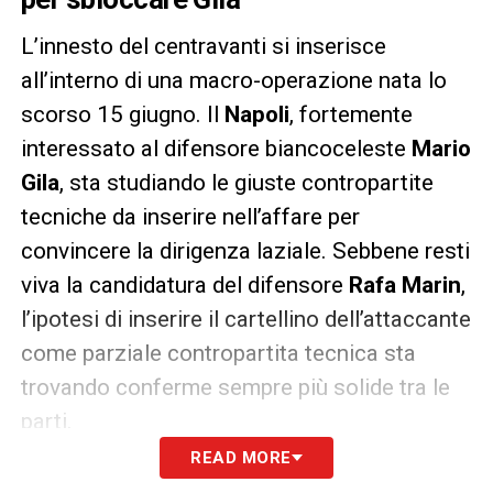
L’innesto del centravanti si inserisce
all’interno di una macro-operazione nata lo
scorso 15 giugno. Il
Napoli
, fortemente
interessato al difensore biancoceleste
Mario
Gila
, sta studiando le giuste contropartite
tecniche da inserire nell’affare per
convincere la dirigenza laziale. Sebbene resti
viva la candidatura del difensore
Rafa Marin
,
l’ipotesi di inserire il cartellino dell’attaccante
come parziale contropartita tecnica sta
trovando conferme sempre più solide tra le
parti.
READ MORE
L’identikit perfetto di Lucca per il