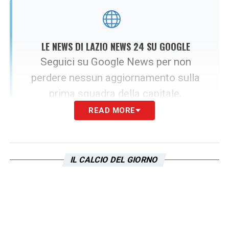
LE NEWS DI LAZIO NEWS 24 SU GOOGLE
Seguici su Google News per non
perdere nessun aggiornamento sulla
prima squadra della capitale.
READ MORE
SEGUICI ORA
IL CALCIO DEL GIORNO
Il muro della Lazio e la promessa a
Gattuso
Dall’altro lato della barricata, il presidente
Claudio Lotito
non sembra intenzionato a