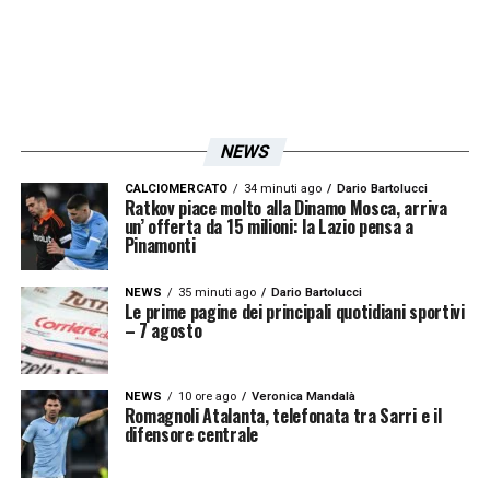
mollare facilmente la presa. Il patron
biancoceleste avrebbe infatti promesso al
tecnico
Rino Gattuso
la permanenza del
centrale spagnolo. Una conferma ritenuta
fondamentale dall’allenatore, soprattutto alla
NEWS
luce della ormai certa partenza di
Alessio
CALCIOMERCATO
34 minuti ago
Dario Bartolucci
Ratkov piace molto alla Dinamo Mosca, arriva
Romagnoli
, che costringerà la squadra a non
un’ offerta da 15 milioni: la Lazio pensa a
Pinamonti
privarsi di altri pezzi pregiati in difesa.
NEWS
35 minuti ago
Dario Bartolucci
Niente Real Madrid: le scelte di
Le prime pagine dei principali quotidiani sportivi
– 7 agosto
Mourinho
Una certezza sul futuro del difensore arriva
NEWS
10 ore ago
Veronica Mandalà
Romagnoli Atalanta, telefonata tra Sarri e il
però dalla Spagna. Secondo quanto riportato
difensore centrale
dal portale iberico
madrid-barcelona.com
,