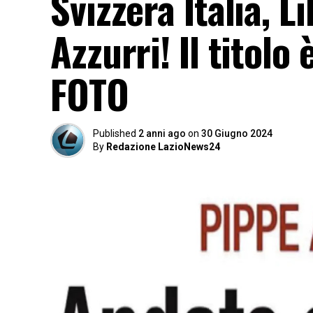
Svizzera Italia, 
Azzurri! Il tito
FOTO
Published
2 anni ago
on
30 Giugno 2024
By
Redazione LazioNews24