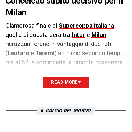
Conceicao subito decisivo per il
Milan
Clamorosa finale di
Supercoppa italiana
quella di questa sera tra
Inter
e
Milan
. I
nerazzurri erano in vantaggio di due reti
(
Lautaro
e
Taremi
) ad inizio secondo tempo,
ma al 52′ è cominciata la rimonta rossonera.
Prima
Theo Hernandez
su punizione e poi
READ MORE
Pulisic
pareggiano i conti e poi al 93′
Tammy
Abraham
completa l’incredibile rimonta.
Dopo due partite arriva il primo trofeo per l’ex
IL CALCIO DEL GIORNO
Lazio
Sergio Conceicao
.
LA PLAYLIST DELLE NOSTRE TOP NEWS