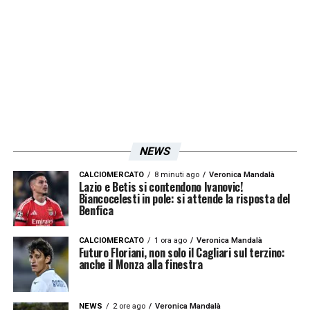
nel campionato di
Serie B
.
LA PLAYLIST DELLE NOSTRE TOP NEWS
NEWS
CALCIOMERCATO
8 minuti ago
Veronica Mandalà
Lazio e Betis si contendono Ivanovic!
Biancocelesti in pole: si attende la risposta del
Benfica
CALCIOMERCATO
1 ora ago
Veronica Mandalà
Futuro Floriani, non solo il Cagliari sul terzino:
anche il Monza alla finestra
NEWS
2 ore ago
Veronica Mandalà