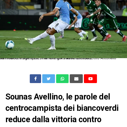
As Frosinone 26/07/2025 - amichevole / Avellino-Lazio / foto Antonello Sammarco/Image Sport nella foto: gol Matteo Guendouzi
Sounas Avellino, le parole del
centrocampista dei biancoverdi
reduce dalla vittoria contro