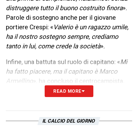
distruggere tutto il buono costruito finora
».
Parole di sostegno anche per il giovane
portiere Crespi: «
Valerio è un ragazzo umile,
ha il nostro sostegno sempre, crediamo
tanto in lui, come crede la società
».
Infine, una battuta sul ruolo di capitano: «
Mi
ha fatto piacere, ma il capitano è Marco
Armellino
», ha concluso il centrocampista.
READ MORE
La stagione per l’
Avellino
si apre con la
necessità di ritrovare subito una continuità di
rendimento, sulla scia della buona prova
IL CALCIO DEL GIORNO
offerta contro la
Lazio
, per affrontare al
meglio le sfide che attendono i biancoverdi