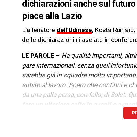
dichiarazioni anche sul futuro
piace alla Lazio
L’allenatore
dell’Udinese
, Kosta Runjaic, 
delle dichiarazioni rilasciate in conferen
LE PAROLE
–
Ha qualità importanti, altr
gare internazionali, senza quell’infortu
sarebbe già in squadre molto importanti. 
subito al lavoro. Spero che continui e ch
da una palla persa, con fallo, di Solet. 
fare un ulteriore salto in avanti e a man
R
tempo prima di un salto in una grande