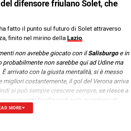
 del difensore friulano Solet, che
ha fatto il punto sul futuro di Solet attraverso
za, finito nel mirino della
Lazio
.
imenti non avrebbe giocato con il
Salisburgo
e in
nio probabilmente non sarebbe qui ad Udine ma
È arrivato con la giusta mentalità, si è messo
e migliori costantemente, il gol del Verona arriva
Quindi si può sempre crescere sempre,
se riesce a
tenere questo livello sarà solo questione di
EAD MORE