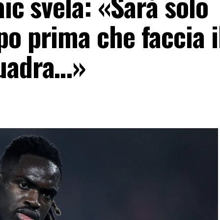
aic svela: «Sarà solo
o prima che faccia il
quadra…»