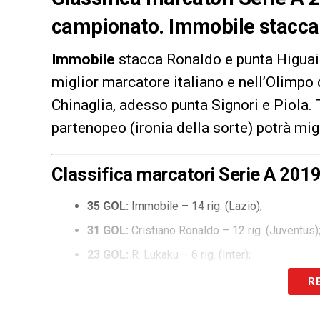
campionato. Immobile stacca 
Immobile
stacca Ronaldo e punta Higuain
miglior marcatore italiano e nell’Olimpo
Chinaglia, adesso punta Signori e Piola. 
partenopeo (ironia della sorte) potrà mig
Classifica marcatori Serie A 201
35 GOL:
Immobile – 14 rig. (Lazio);
31 GOL:
Cristiano Ronaldo – 12 rig. (Juventus)
23 GOL:
R. Lukaku – 6 rig. (Inter);
19 GOL:
Caputo – 2 rig. (Sassuolo);
R
18 GOL:
João Pedro – 4 rig. (Cagliari);