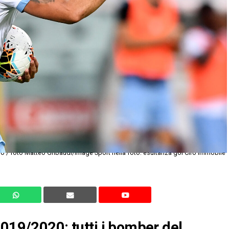
io / foto Matteo Gribaudi/Image Sport nella foto: esultanza gol Ciro Immobile
2019/2020: tutti i bomber del