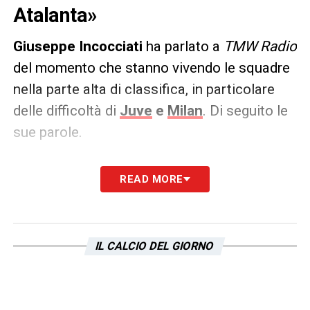
Atalanta»
Giuseppe Incocciati
ha parlato a
TMW Radio
del momento che stanno vivendo le squadre
nella parte alta di classifica, in particolare
delle difficoltà di
Juve
e
Milan
. Di seguito le
sue parole.
PAROLE
– «
Chi ha più colpe tra Motta e
READ MORE
Fonseca? Se fanno la conta, tutti e due è
dura. Ma io sono contento però di vedere
Atalanta, Napoli e
Lazio
a gestione italiana
IL CALCIO DEL GIORNO
così in alto. Noi non abbiamo bisogno di
tutti questi fenomeni che vengono
dall’estero
».