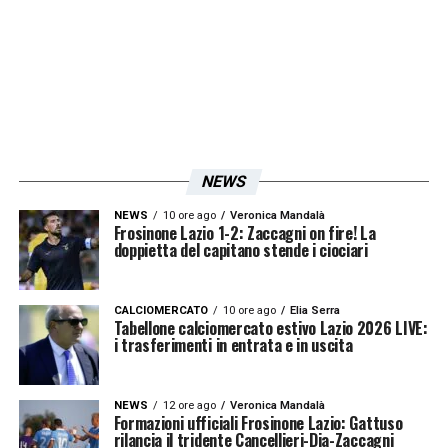
LA PLAYLIST DELLE NOSTRE TOP NEWS
NEWS
NEWS
10 ore ago
Veronica Mandalà
Frosinone Lazio 1-2: Zaccagni on fire! La
doppietta del capitano stende i ciociari
CALCIOMERCATO
10 ore ago
Elia Serra
Tabellone calciomercato estivo Lazio 2026 LIVE:
i trasferimenti in entrata e in uscita
NEWS
12 ore ago
Veronica Mandalà
Formazioni ufficiali Frosinone Lazio: Gattuso
rilancia il tridente Cancellieri-Dia-Zaccagni