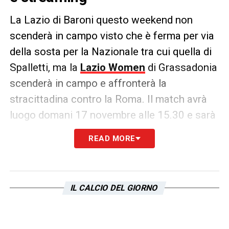
La Lazio di Baroni questo weekend non
scenderà in campo visto che è ferma per via
della sosta per la Nazionale tra cui quella di
Spalletti, ma la
Lazio Women
di Grassadonia
scenderà in campo e affronterà la
stracittadina contro la Roma. Il match avrà
luogo domani 17 novembre alle 15.30 e sarà
trasmesso su Rai 2
READ MORE
LA PLAYLIST DELLE NOSTRE TOP NEWS
IL CALCIO DEL GIORNO