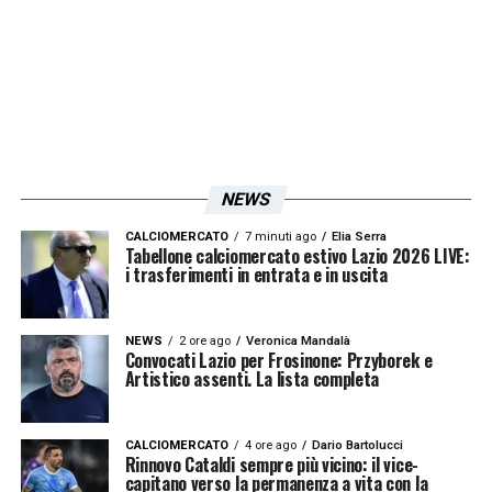
NEWS
CALCIOMERCATO
7 minuti ago
Elia Serra
Tabellone calciomercato estivo Lazio 2026 LIVE:
i trasferimenti in entrata e in uscita
NEWS
2 ore ago
Veronica Mandalà
Convocati Lazio per Frosinone: Przyborek e
Artistico assenti. La lista completa
Rassegna stampa Lazio: prime pagine quotidiani sportivi -
5 febbraio 2026 25
CALCIOMERCATO
4 ore ago
Dario Bartolucci
Rinnovo Cataldi sempre più vicino: il vice-
capitano verso la permanenza a vita con la