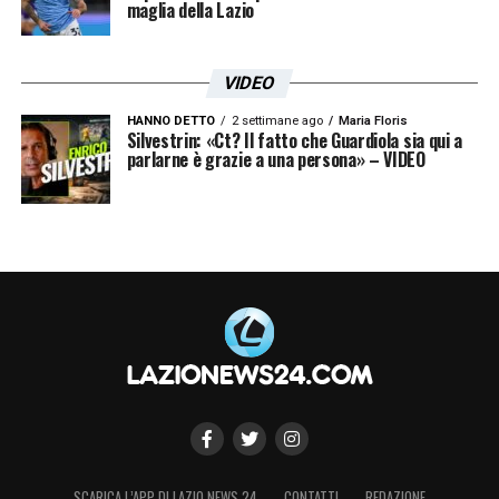
maglia della Lazio
VIDEO
HANNO DETTO
2 settimane ago
Maria Floris
Silvestrin: «Ct? Il fatto che Guardiola sia qui a
parlarne è grazie a una persona» – VIDEO
SCARICA L’APP DI LAZIO NEWS 24
CONTATTI
REDAZIONE