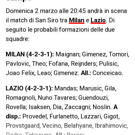
Domenica 2 marzo alle 20:45 andrà in scena
il match di San Siro tra
Milan
e
Lazio
. Di
seguito le probabili formazioni delle due
squadre:
MILAN (4-2-3-1):
Maignan; Gimenez, Tomori,
Pavlovic, Theo; Fofana, Reijnders; Pulisic,
Joao Felix, Leao; Gimenez.
All.:
Conceicao.
LAZIO (4-2-3-1):
Mandas; Marusic, Gila,
Romagnoli, Nuno Tavares; Guendouzi,
Rovella; Isaksen, Dia, Zaccagni; Noslin.
A
disp.:
Provedel, Furlanetto, Lazzari, Gigot,
Provstgaard, Vecino, Belahyane, Ibrahimovic,
Pedro, Tchaouna.
All.:
Baroni.