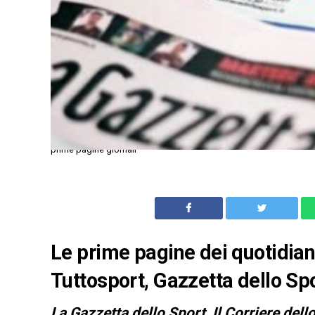
prime pagine giornali
Le prime pagine dei quotidiani
Tuttosport, Gazzetta dello Spo
L
a Gazzetta dello Sport, Il Corriere dell