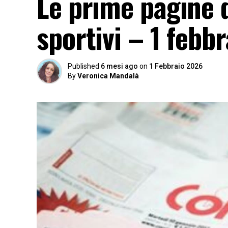
Le prime pagine d
sportivi – 1 febb
Published
6 mesi ago
on
1 Febbraio 2026
By
Veronica Mandalà