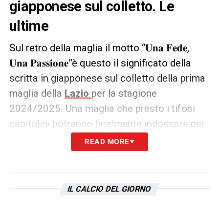
giapponese sul colletto. Le
ultime
Sul retro della maglia il motto “𝐔𝐧𝐚 𝐅𝐞𝐝𝐞,
𝐔𝐧𝐚 𝐏𝐚𝐬𝐬𝐢𝐨𝐧𝐞”è questo il significato della
scritta in giapponese sul colletto della prima
maglia della
Lazio
per la stagione
2024/2025. Una maglia che presto i tifosi
capitolini potranno finalmente indossare per
supportare la squadra durante gli impegni in
READ MORE
campionato e in Europa League.
LA PLAYLIST DELLE NOSTRE TOP NEWS
IL CALCIO DEL GIORNO