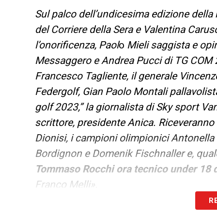
Sul palco dell’undicesima edizione dell
del Corriere della Sera e Valentina Caruso
l’onorificenza, Paol
o
Mieli saggista e opin
Messaggero e Andrea Pucci di TG COM 24,
Francesco Tagliente, il generale Vincenz
Federgolf, Gian Paolo Montali pallavolist
golf 2023,” la giornalista di Sky sport V
scrittore, presidente Anica. Riceveranno 
Dionisi, i campioni olimpionici Antonella
Bordignon e Domenik Fischnaller e, quale 
Tommaso Rocchi ora tecnico under 18 d
Franco Melli».
R
LA PLAYLIST DELLE NOSTRE TOP NEW