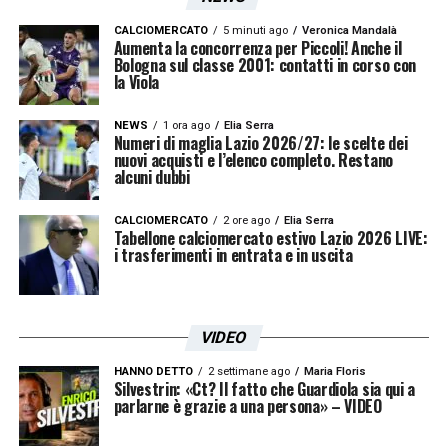
MARUSIC 5
– Impegno e attaccamento alla
maglia non sono in discussione. Il fatto che
CALCIOMERCATO
5 minuti ago
Veronica Mandalà
Aumenta la concorrenza per Piccoli! Anche il
a distanza di 9 anni dal suo arrivo, sia ancora
Bologna sul classe 2001: contatti in corso con
la Viola
il titolare di questa squadra, fa riflettere.
Difficile da perdonare l’errore in finale di
NEWS
1 ora ago
Elia Serra
Numeri di maglia Lazio 2026/27: le scelte dei
Coppa.
nuovi acquisti e l’elenco completo. Restano
alcuni dubbi
LAZZARI 5
– Gioca poco, quando lo fa prova
CALCIOMERCATO
2 ore ago
Elia Serra
Tabellone calciomercato estivo Lazio 2026 LIVE:
a dare gamba sulla fascia destra, ma i limiti
i trasferimenti in entrata e in uscita
tecnici restano quelli. Per una fascia che ha
fatto il suo tempo.
VIDEO
GILA 7
– Forse c’è chi recriminerà, ma per un
HANNO DETTO
2 settimane ago
Maria Floris
giocatore con i suoi mezzi atletici e fisici è
Silvestrin: «Ct? Il fatto che Guardiola sia qui a
parlarne è grazie a una persona» – VIDEO
lecito aspettarsi anche qualcosina in più. La
sua stagione resta comunque positiva,