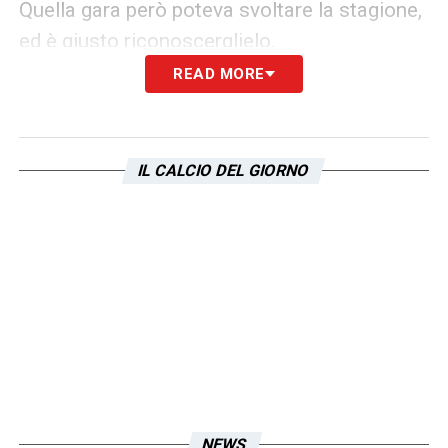
Quella gara però poteva svoltare la stagione,
ed è giusto riconoscerglielo.
READ MORE
FURLANETTO 6,5
– Chiamato in causa a
sorpresa in un momento difficile, sarebbe
ingeneroso chiedergli più di ciò che ha fatto.
IL CALCIO DEL GIORNO
MANDAS SV
– Una partita non basta per un
giudizio.
I DIFENSORI
Terzini tra pochi alti e molti bassi. I difensori
centrali le uniche certezze di questa annata
travagliata:
NEWS