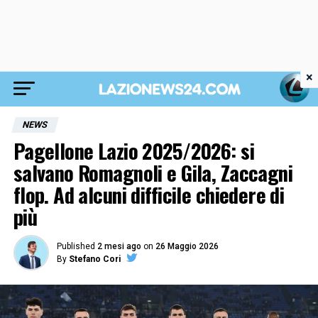
×
NEWS
Pagellone Lazio 2025/2026: si
salvano Romagnoli e Gila, Zaccagni
flop. Ad alcuni difficile chiedere di
più
Published
2 mesi ago
on
26 Maggio 2026
By
Stefano Cori