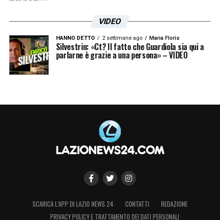
VIDEO
HANNO DETTO
2 settimane ago
Maria Floris
Silvestrin: «Ct? Il fatto che Guardiola sia qui a
parlarne è grazie a una persona» – VIDEO
SCARICA L’APP DI LAZIO NEWS 24
CONTATTI
REDAZIONE
PRIVACY POLICY E TRATTAMENTO DEI DATI PERSONALI