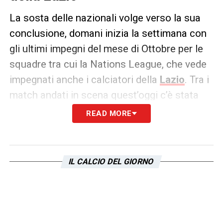
La sosta delle nazionali volge verso la sua
conclusione, domani inizia la settimana con
gli ultimi impegni del mese di Ottobre per le
squadre tra cui la Nations League, che vede
impegnati anche i calciatori della
Lazio
. Tra i
match andati in scena quest’oggi c’è stata
anche Grecia-Irlanda che ha visto trionfare i
READ MORE
biancazzurri 2-0 con le reti di Bakasetas e
Mantalos, ma tra i protagonisti non c’era
Mandas. Il
biancoceleste
ha vissuto il match
IL CALCIO DEL GIORNO
in panchina per tutti i novanta minuti.
LA PLAYLIST DELLE NOSTRE TOP NEWS