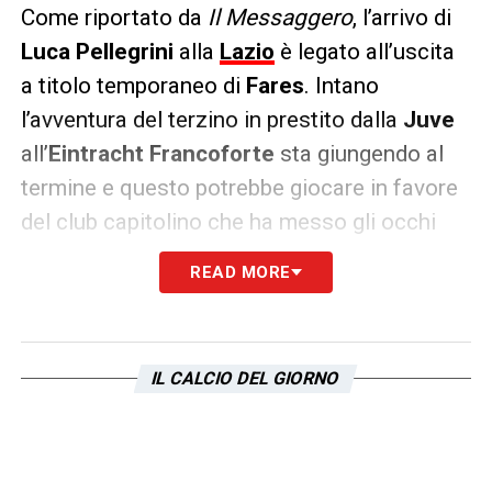
Come riportato da
Il Messaggero
, l’arrivo di
Luca Pellegrini
alla
Lazio
è legato all’uscita
a titolo temporaneo di
Fares
. Intano
l’avventura del terzino in prestito dalla
Juve
all’
Eintracht
Francoforte
sta giungendo al
termine e questo potrebbe giocare in favore
del club capitolino che ha messo gli occhi
sopra il giocatore già da diverso tempo.
READ MORE
Il nome del terzino del
club bianconero
resta
uno dei nomi caldi per approdare nella
società capitolina
IL CALCIO DEL GIORNO
LA PLAYLIST DELLE NOSTRE TOP NEWS