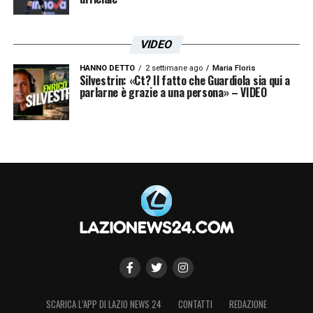
VIDEO
HANNO DETTO
2 settimane ago
Maria Floris
Silvestrin: «Ct? Il fatto che Guardiola sia qui a
parlarne è grazie a una persona» – VIDEO
SCARICA L’APP DI LAZIO NEWS 24
CONTATTI
REDAZIONE