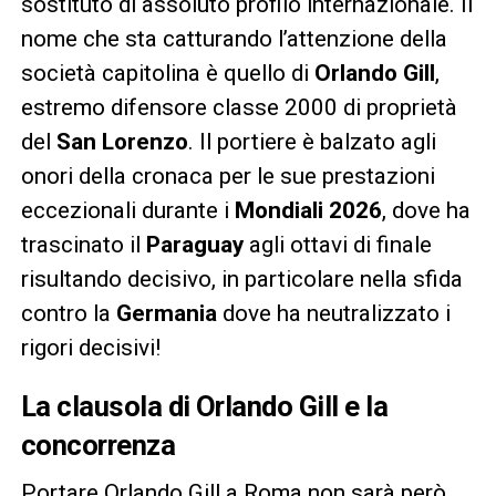
sostituto di assoluto profilo internazionale. Il
nome che sta catturando l’attenzione della
società capitolina è quello di
Orlando Gill
,
estremo difensore classe 2000 di proprietà
del
San Lorenzo
. Il portiere è balzato agli
onori della cronaca per le sue prestazioni
eccezionali durante i
Mondiali 2026
, dove ha
trascinato il
Paraguay
agli ottavi di finale
risultando decisivo, in particolare nella sfida
contro la
Germania
dove ha neutralizzato i
rigori decisivi!
La clausola di Orlando Gill e la
concorrenza
Portare Orlando Gill a Roma non sarà però