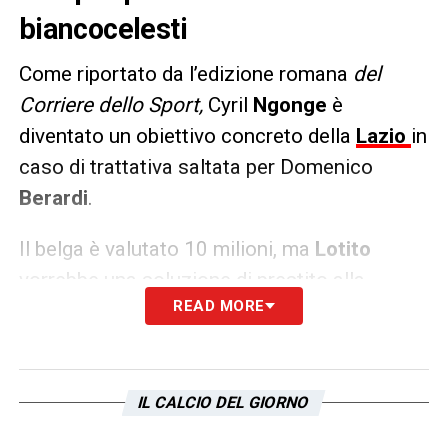
biancocelesti
Come riportato da l’edizione romana
del
Corriere dello Sport,
Cyril
Ngonge
è
diventato un obiettivo concreto della
Lazio
in
caso di trattativa saltata per Domenico
Berardi
.
Il belga è valutato 10 milioni, ma
Lotito
vorrebbe una soluzione di prestito alla
READ MORE
Cancellieri
o
Zaccagni
per portare il
giocatore a
Roma
.
LA PLAYLIST DELLE NOSTRE TOP NEWS
IL CALCIO DEL GIORNO