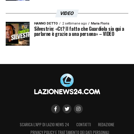
VIDEO
HANNO DETTO
2 settimane ago
Maria Floris
Silvestrin: «Ct? Il fatto che Guardiola sia qui a
parlarne è grazie a una persona» – VIDEO
SCARICA L’APP DI LAZIO NEWS 24
CONTATTI
REDAZIONE
PRIVACY POLICY E TRATTAMENTO DEI DATI PERSONALI