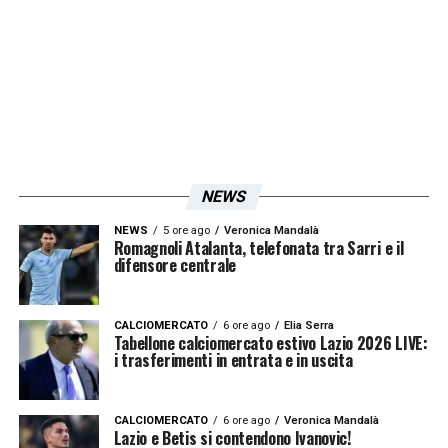
sono alla base della gestione. Un’azienda
deve avere un equilibrio economico-
finanziario per poter essere gestita,
altrimenti rischi il fallimento. Basta nel caso
del calcio verificare quello che è successo
negli ultimi 25 anni e vi renderete conto che
NEWS
tante persone sono sparite nel ruolo di
NEWS
5 ore ago
Veronica Mandalà
presidente. Quando dico sparito è perché
Romagnoli Atalanta, telefonata tra Sarri e il
difensore centrale
hanno avuto un periodo di 5 anni massimo e
perché probabilmente hanno interpretato il
CALCIOMERCATO
6 ore ago
Elia Serra
calcio come tifosi-presidenti e non come
Tabellone calciomercato estivo Lazio 2026 LIVE:
i trasferimenti in entrata e in uscita
presidenti-tifosi. Io sento la responsabilità di
dover coltivare quei valori di questa società
CALCIOMERCATO
6 ore ago
Veronica Mandalà
nata nel 1900 e che per altro hanno valori
Lazio e Betis si contendono Ivanovic!