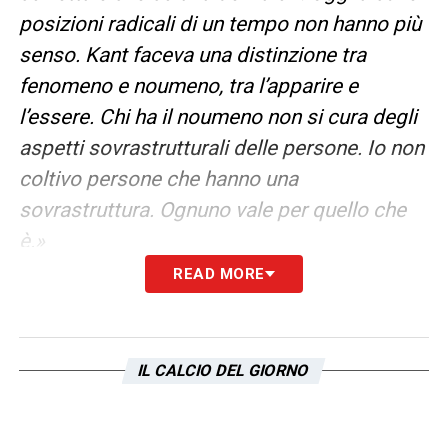
posizioni radicali di un tempo non hanno più
senso. Kant faceva una distinzione tra
fenomeno e noumeno, tra l’apparire e
l’essere. Chi ha il noumeno non si cura degli
aspetti sovrastrutturali delle persone. Io non
coltivo persone che hanno una
sovrastruttura. Ognuno vale per quello che
è.»
READ MORE
CALCIO
–
«Le persone mi ritraggono in
modo diverso rispetto a quello che sono,
perché sono persone che fanno analisi
IL CALCIO DEL GIORNO
epidermiche, ossia non vanno a fondo su
quello che è la persona. Per quello che
riguarda i conti, non è colpa mia; per me