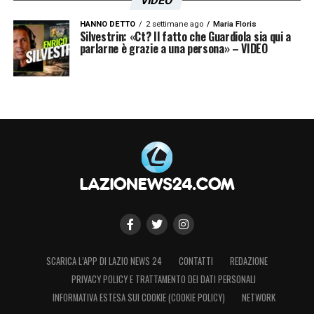
VIDEO
HANNO DETTO
2 settimane ago
Maria Floris
Silvestrin: «Ct? Il fatto che Guardiola sia qui a
parlarne è grazie a una persona» – VIDEO
SCARICA L’APP DI LAZIO NEWS 24
CONTATTI
REDAZIONE
PRIVACY POLICY E TRATTAMENTO DEI DATI PERSONALI
INFORMATIVA ESTESA SUI COOKIE (COOKIE POLICY)
NETWORK