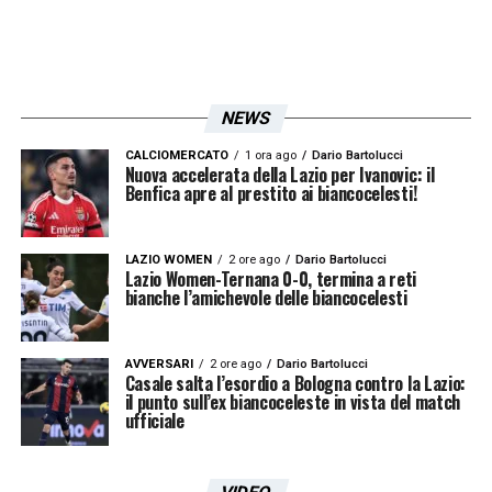
del Sud e per la passione dei tifosi
partenopei.
Per il momento, dunque, il capitolo è chiuso.
NEWS
Il
Napoli
dovrà mettere in stand-by il dossier
Zaccagni e valutare altre opportunità, mentre
CALCIOMERCATO
1 ora ago
Dario Bartolucci
Nuova accelerata della Lazio per Ivanovic: il
Benfica apre al prestito ai biancocelesti!
la Lazio punta a blindare il suo capitano e a
ripartire da lui per la prossima stagione. Un
rinnovo con adeguamento dell’ingaggio non è
LAZIO WOMEN
2 ore ago
Dario Bartolucci
Lazio Women-Ternana 0-0, termina a reti
da escludere nei prossimi mesi, così da
bianche l’amichevole delle biancocelesti
spegnere definitivamente ogni voce di
mercato e rafforzare il legame tra Zaccagni
AVVERSARI
2 ore ago
Dario Bartolucci
Casale salta l’esordio a Bologna contro la Lazio:
e i colori biancocelesti.
il punto sull’ex biancoceleste in vista del match
ufficiale
LA PLAYLIST DELLE NOSTRE TOP NEWS