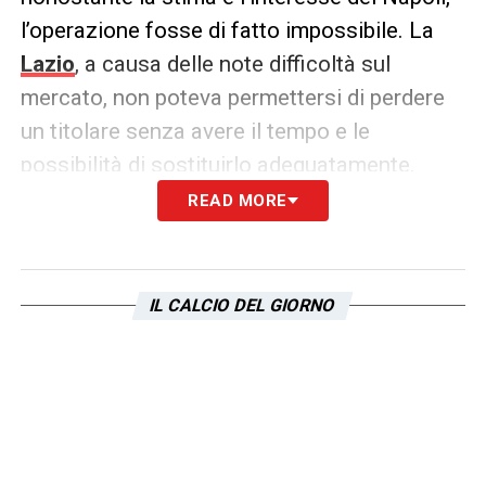
l’operazione fosse di fatto impossibile. La
Lazio
, a causa delle note difficoltà sul
mercato, non poteva permettersi di perdere
un titolare senza avere il tempo e le
possibilità di sostituirlo adeguatamente.
READ MORE
Il contratto di
Zaccagni
con la
Lazio
scade
nel
2029
, e il giocatore, oggi capitano della
squadra, rappresenta uno dei leader tecnici e
IL CALCIO DEL GIORNO
carismatici dell’undici di
Maurizio Sarri
.
Nonostante ciò, il legame affettivo tra
l’attaccante e la città di Napoli è forte:
Zaccagni
è nato a Cesena ma ha sempre
dichiarato di avere un debole per l’atmosfera