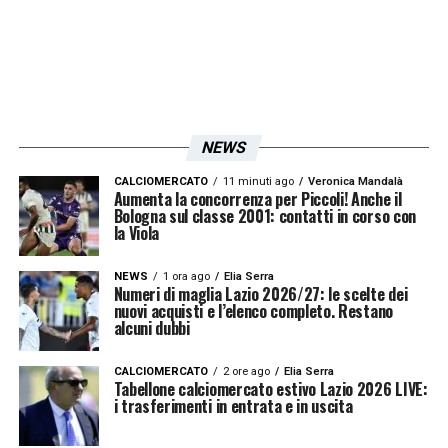
vincere i campionati e sono pronta a portare
la stessa energia anche alla Lazio».
OBIETTIVI
– «
Giocheremo nella massima
serie e quindi non vedo l’ora di provare a
NEWS
vincere tutte e tre le competizioni e di
crescere come squadra, migliorando e
CALCIOMERCATO
11 minuti ago
Veronica Mandalà
Aumenta la concorrenza per Piccoli! Anche il
Bologna sul classe 2001: contatti in corso con
dando il massimo in ogni singolo match».
la Viola
LA PLAYLIST DELLE NOSTRE TOP NEWS
NEWS
1 ora ago
Elia Serra
Numeri di maglia Lazio 2026/27: le scelte dei
nuovi acquisti e l’elenco completo. Restano
alcuni dubbi
CALCIOMERCATO
2 ore ago
Elia Serra
Tabellone calciomercato estivo Lazio 2026 LIVE:
i trasferimenti in entrata e in uscita