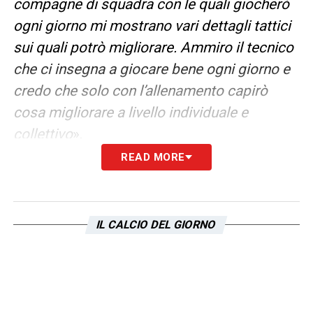
compagne di squadra con le quali giocherò
ogni giorno mi mostrano vari dettagli tattici
sui quali potrò migliorare. Ammiro il tecnico
che ci insegna a giocare bene ogni giorno e
credo che solo con l’allenamento capirò
cosa migliorare a livello individuale e
collettivo
».
READ MORE
USA
– «
Il calcio americano mi ha insegnato
molto, specialmente sul competere ad alti
livelli e sul voler vincere. Ritengo che se vuoi
IL CALCIO DEL GIORNO
vincere veramente e se vuoi migliorare te
stessa, devi solo impegnarti. Devi arrivarci e
dimostrarlo ogni singolo giorno allenandoti.
Ho imparato tanto sul competere e sul