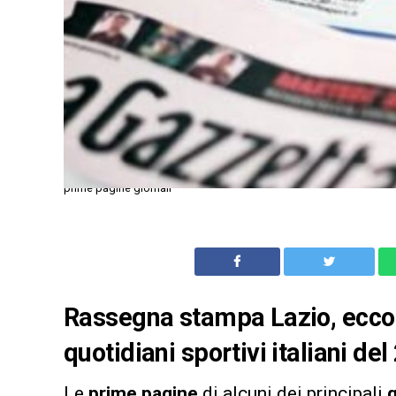
prime pagine giornali
Rassegna stampa Lazio, ecco l
quotidiani sportivi italiani d
Le
prime pagine
di alcuni dei principali
q