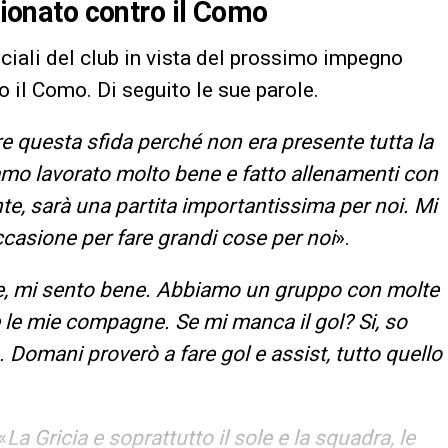
mpionato contro il Como
ficiali del club in vista del prossimo impegno
 il Como. Di seguito le sue parole.
are questa sfida perché non era presente tutta la
amo lavorato molto bene e fatto allenamenti con
nte, sarà una partita importantissima per noi. Mi
casione per fare grandi cose per noi
».
e, mi sento bene. Abbiamo un gruppo con molte
e le mie compagne. Se mi manca il gol? Si, so
 Domani proverò a fare gol e assist, tutto quello
«
La Gricia e soprattutto il sole e la squadra, le