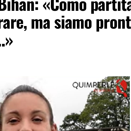
Bihan: «Como partit
arare, ma siamo pront
…»