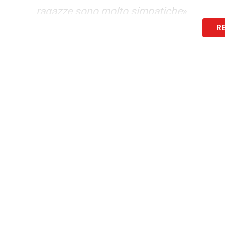
ragazze sono molto simpatiche
».
R
LA PLAYLIST DELLE NOSTRE TOP NEW