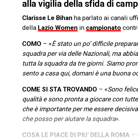
alla vigilia della sfida di ca
Clarisse Le Bihan
ha parlato ai canali uf
della
Lazio Women
in
campionato
contro
COMO
– «
È stato un po’ difficile prepar
squadra per via delle Nazionali, ma abbi
tutta la squadra da tre giorni. Siamo pro
sento a casa qui, domani è una buona oc
COME SI STA TROVANDO
– «
Sono felic
qualità e sono pronta a giocare con tutt
che è importante per me essere decisiva.
che posso per aiutare la squadra
».
COSA LE PIACE DI PIU’ DELLA ROMA
– 