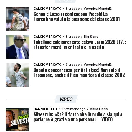
CALCIOMERCATO
8 ore ago
Veronica Mandalà
Domenica 10 Maggio, ore 15 campo
Genoa e Lazio si contendono Piccoli! La
Fiorentina valuta la posizione del classe 2001
‘Agostino Di Bartolomei’
CALCIOMERCATO
8 ore ago
Elia Serra
LA PLAYLIST DELLE NOSTRE TOP NEWS
Tabellone calciomercato estivo Lazio 2026 LIVE:
i trasferimenti in entrata e in uscita
CALCIOMERCATO
9 ore ago
Veronica Mandalà
Quanta concorrenza per Artistico! Non solo il
Frosinone, anche il Pisa monitora il classe 2002
VIDEO
HANNO DETTO
2 settimane ago
Maria Floris
Silvestrin: «Ct? Il fatto che Guardiola sia qui a
parlarne è grazie a una persona» – VIDEO