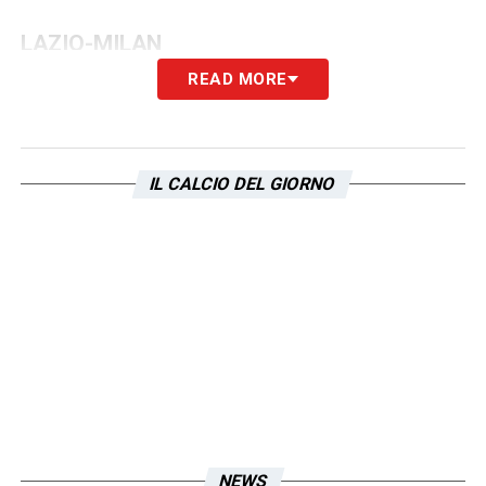
LAZIO-MILAN
READ MORE
Domenica 11 maggio, ore 13:45 Centro
Sportivo ‘Salaria Sport Village’
IL CALCIO DEL GIORNO
Under 16 Nazionali – Quarti, andata
LAZIO-EMPOLI
Domenica 11 maggio, ore 16:15 Centro
Sportivo ‘Salaria Sport Village’
Under 14 Pro – Fase Interregionale, 3^
Giornata
ROMA-LAZIO
NEWS