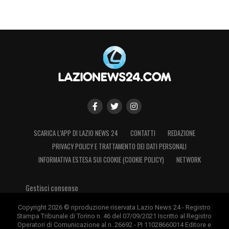
SCARICA L’APP DI LAZIO NEWS 24
CONTATTI
REDAZIONE
PRIVACY POLICY E TRATTAMENTO DEI DATI PERSONALI
INFORMATIVA ESTESA SUI COOKIE (COOKIE POLICY)
NETWORK
Gestisci consenso
Copyright 2026 © riproduzione riservata Lazio News 24 - Registro
Stampa Tribunale di Torino n. 46 del 07/09/2021 Iscritto al Registro
Operatori di Comunicazione al n. 26692 - PI 11028660014 Editore e