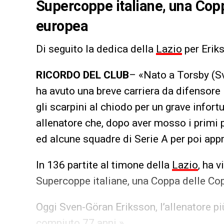
Supercoppe italiane, una Co
europea
Di seguito la dedica della
Lazio
per Erik
RICORDO DEL CLUB
– «Nato a Torsby (Sv
ha avuto una breve carriera da difensore 
gli scarpini al chiodo per un grave infort
allenatore che, dopo aver mosso i primi pa
ed alcune squadre di Serie A per poi app
In 136 partite al timone della
Lazio
, ha 
Supercoppe italiane, una Coppa delle C
Oggi Sven-Göran Eriksson, l’allenatore pi
compiuto 77 anni »