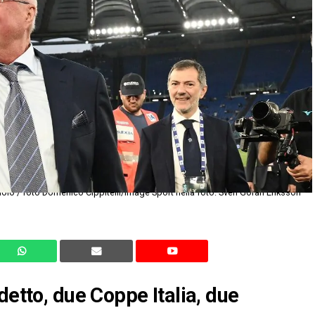
lo / foto Domenico Cippitelli/Image Sport nella foto: Sven Goran Eriksson
detto, due Coppe Italia, due