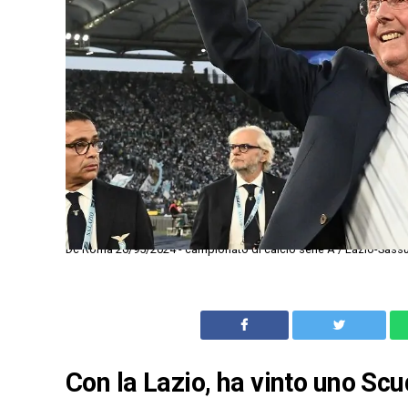
Dc Roma 26/95/2024 - campionato di calcio serie A / Lazio-Sassuo
Con la Lazio, ha vinto uno Scu