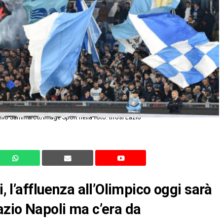
llo Sammarco/Image Sport nella foto: tifosi Lazio
i, l’affluenza all’Olimpico oggi sarà
azio Napoli ma c’era da