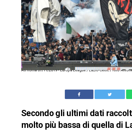
As Roma 07/11/2019 - Europa League / Lazio-Celtic / foto Antone
Secondo gli ultimi dati raccolt
molto più bassa di quella di L