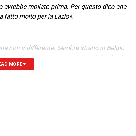
zio avrebbe mollato prima. Per questo dico che
 fatto molto per la Lazio».
one non indifferente. Sembra strano in Belgio
he qui hanno visto e conosciuto la Lazio che
EAD MORE
 le parole di Ferguson quando fu battuto con il
erazione è quella di una squadra simpatica da
solita storia dei cori beceri che però a volte
one. Una volta vidi un reportage su Liverani
e in una squadra come la Lazio e mi accorsi che
volte per far passare un messaggio sbagliato.
oblema, così come nessun altro giocatore li ha
lore della sua pelle. Bigiarelli venne qui a