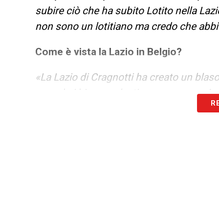
subire ciò che ha subito Lotito nella La
non sono un lotitiano ma credo che abbia
Come è vista la Lazio in Belgio?
«La Lazio di Cragnotti ha creato un blas
quando i biancocelesti non vengono. Anc
R
dominava, gli anni 2000 come confermato
suo super Manchester. Adesso la consid
seguire. Quello che ancora incupisce è la 
viene spesso “manipolata” dall’informazi
della BBC, che era un calciatore di color
le sue parole furono completamente stra
Lui disse che non aveva avuto nessun pr
mai avuti nella storia della Lazio per il co