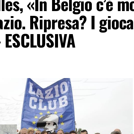
les, «In Belgio c’è m
azio. Ripresa? I gioca
– ESCLUSIVA