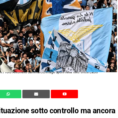
i / foto Antonello Sammarco/Image Sport nella foto: tifosi Lazio
ituazione sotto controllo ma ancora