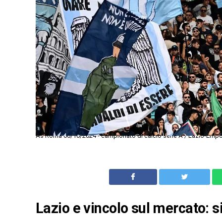
As Roma 06/10/2024 - campionato di calcio serie A / Lazio-Empol
Lazio e vincolo sul mercato: s