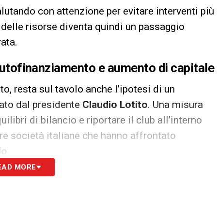
valutando con attenzione per evitare interventi più
 delle risorse diventa quindi un passaggio
rata.
 autofinanziamento e aumento di capitale
o, resta sul tavolo anche l’ipotesi di un
sato dal presidente
Claudio Lotito
. Una misura
libri di bilancio e riportare il club all’interno
tre società italiane che hanno affrontato
lo
.
EAD MORE
vio strategico: intervenire internamente per
 finanziari più strutturali per garantire piena