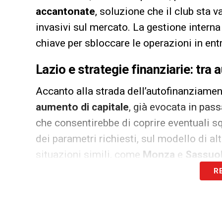
accantonate
, soluzione che il club sta 
invasivi sul mercato. La gestione interna
chiave per sbloccare le operazioni in ent
Lazio e strategie finanziarie: tra
Accanto alla strada dell’autofinanziament
aumento di capitale
, già evocata in pas
che consentirebbe di coprire eventuali squi
dei parametri richiesti, sul modello di al
situazioni simili, come
Monza
e
Sassuo
R
La Lazio, dunque, si trova davanti a un bi
rientrare nei limiti o ricorrere a strumenti
operatività sul mercato estivo.