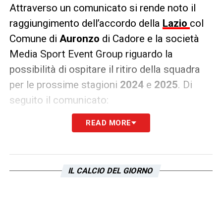
Attraverso un comunicato si rende noto il
raggiungimento dell’accordo della
Lazio
col
Comune di
Auronzo
di Cadore e la società
Media Sport Event Group riguardo la
possibilità di ospitare il ritiro della squadra
per le prossime stagioni
2024
e
2025
. Di
seguito il comunicato:
READ MORE
COMUNICATO
– «
Il Comune di Auronzo di
Cadore e la società Media Sport Event
Group comunicano di aver raggiunto un
accordo biennale riguardo la possibilità di
IL CALCIO DEL GIORNO
ospitare il ritiro della SS Lazio per le
prossime stagioni 2024 e 2025.
L’accordo è stato raggiunto grazie alla