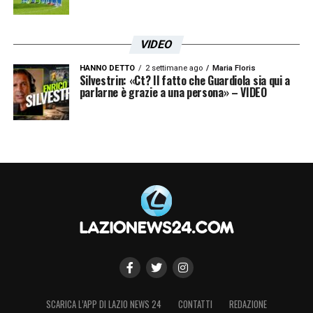
VIDEO
HANNO DETTO
2 settimane ago
Maria Floris
Silvestrin: «Ct? Il fatto che Guardiola sia qui a
parlarne è grazie a una persona» – VIDEO
SCARICA L’APP DI LAZIO NEWS 24
CONTATTI
REDAZIONE