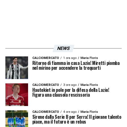
cooperazione tra il sindaco Dario Vecelio
insieme a tutta la sua amministrazione e la
Media Sport Event Group – in persona del
suo presidente Sig. Gianni Lacchè.
La società Media Sport Event Group al fine
NEWS
di raggiungere l’accordo ha manifestato
disponibilità di farsi carico di parte delle
CALCIOMERCATO
1 ora ago
Maria Floris
Ritorno di fiamma in casa Lazio! Miretti piomba
spese inerenti i ritiri
nel mirino per accendere la trequarti
»
LA PLAYLIST DELLE NOSTRE TOP NEWS
CALCIOMERCATO
3 ore ago
Maria Floris
Hautekiet in pole per la difesa della Lazio!
Figura una clausola rescissoria
CALCIOMERCATO
4 ore ago
Maria Floris
Sirene dalla Serie B per Serra! Il giovane talento
piace, ma il futuro è un rebus