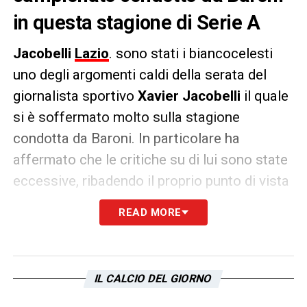
in questa stagione di Serie A
Jacobelli
Lazio
. sono stati i biancocelesti
uno degli argomenti caldi della serata del
giornalista sportivo
Xavier Jacobelli
il quale
si è soffermato molto sulla stagione
condotta da Baroni. In particolare ha
affermato che le critiche su di lui sono state
eccessive, ribadendo il proprio punto di vista
ai microfoni di
Radiosei
. Le sue parole:
READ MORE
«
Io credo che Baroni stia conducendo una
stagione assolutamente brillante. Nemmeno
l’appassionato più ottimista poteva
IL CALCIO DEL GIORNO
immaginare questo percorso, con la Lazio