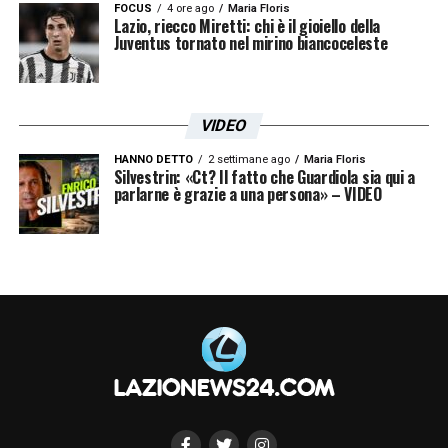
parte della Lazio. E’ evidente che
FOCUS
4 ore ago
Maria Floris
Lazio, riecco Miretti: chi è il gioiello della
all’orizzonte c’è un calendario impegnativo
Juventus tornato nel mirino biancoceleste
però sottolineo l’importanza del cammino
fatto in Europa League, una competizione
VIDEO
che la Lazio, unica italiana rimasta, sta
onorando. Con tutto il rispetto per il Bodo,
HANNO DETTO
2 settimane ago
Maria Floris
Silvestrin: «Ct? Il fatto che Guardiola sia qui a
loro sono fermi in campionato da tempo. Si
parlarne è grazie a una persona» – VIDEO
deve essere ragionevolmente essere
ottimisti, soprattutto confidando in Baroni,
del quale ho apprezzato la reazione post
Dall’Ara
».
LA PLAYLIST DELLE NOSTRE TOP NEWS