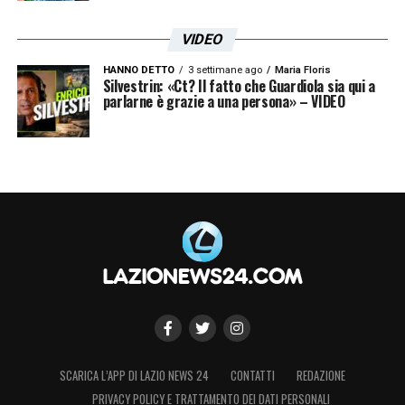
VIDEO
HANNO DETTO
3 settimane ago
Maria Floris
Silvestrin: «Ct? Il fatto che Guardiola sia qui a
parlarne è grazie a una persona» – VIDEO
SCARICA L’APP DI LAZIO NEWS 24
CONTATTI
REDAZIONE
PRIVACY POLICY E TRATTAMENTO DEI DATI PERSONALI