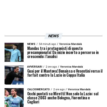
come si è parlato e per come ci siamo
allenati, non solo in questa settimana, ma
dalla prima volta che ci siamo conosciuti
con tutti i nostri campioni».
NEWS
LA PLAYLIST DELLE NOSTRE TOP NEWS
NEWS
54 minuti ago
Veronica Mandalà
Mandas tra i protagonisti di questo
precampionato! Da inizio incerto a percorso in
crescendo: l’analisi
AVVERSARI
2 ore ago
Veronica Mandalà
Guai per il Mantova! Benaissa e Vesentini verso il
forfait contro la Lazio in Coppa Italia
CALCIOMERCATO
2 ore ago
Veronica Mandalà
Occhi puntati su Miretti! Non solo la Lazio: sul
classe 2003 anche Bologna, Fiorentina e
Cagliari