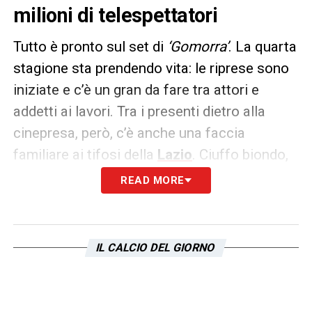
milioni di telespettatori
Tutto è pronto sul set di
‘Gomorra’
. La quarta
stagione sta prendendo vita: le riprese sono
iniziate e c’è un gran da fare tra attori e
addetti ai lavori. Tra i presenti dietro alla
cinepresa, però, c’è anche una faccia
familiare ai tifosi della
Lazio
. Ciuffo biondo,
occhi azzurri e sorriso sempre stampato: è
READ MORE
Ciro Immobile
. Il centravanti è un grande
appassionato della serie, nonchè molto
amico di Salvatore Esposito, uno dei
IL CALCIO DEL GIORNO
protagonisti. Prima del ciack, è d’obbligo un
siparietto sui social:
«Ragazzi sono pronto,
state senza pensier!»,
scherza il numero 17.