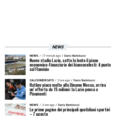
https://www.instagram.com/p/BimCFhMH6PJ
hl=it&taken-by=ciroimmobile17
LA PLAYLIST DELLE NOSTRE TOP NEWS
NEWS
NEWS
17 minuti ago
Dario Bartolucci
Nuovo stadio Lazio, sotto la lente il piano
economico-finanziario dei biancocelesti: il punto
sul Flaminio
CALCIOMERCATO
2 ore ago
Dario Bartolucci
Ratkov piace molto alla Dinamo Mosca, arriva
un’ offerta da 15 milioni: la Lazio pensa a
Pinamonti
NEWS
2 ore ago
Dario Bartolucci
Le prime pagine dei principali quotidiani sportivi
– 7 agosto