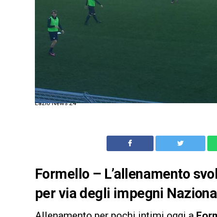
Lazio News 24
Formello – L’allenamento svol
per via degli impegni Nazionali
Allenamento per pochi intimi oggi a
Form