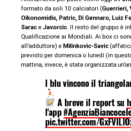
formato da soli 10 calciatori (
Guerrieri,
Oikonomidis, Patric, Di Gennaro, Luiz Fe
Sarac
e
Javorcic
. Il resto del gruppo è in
Qualificazione ai Mondiali. Ai box ci so
all’adduttore) e
Milinkovic-Savic
(affatic
previsto per domenica o lunedì (in ques
mattina, invece, è stata organizzata un’a
I blu vincono il triangol
A breve il report su
h
l'app
#AgenziaBiancocel
pic.twitter.com/GxFVILI