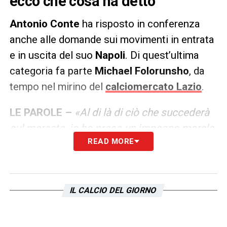
ecco che cosa ha detto
Antonio Conte
ha risposto in conferenza
anche alle domande sui movimenti in entrata
e in uscita del suo
Napoli
. Di quest’ultima
categoria fa parte
Michael Folorunsho
, da
tempo nel mirino del
calciomercato Lazio
.
LE PAROLE –
«Al di là di ciò che succederà
sul mercato, io ho preso un impegno morale
READ MORE
ed umano, non solo con i napoletani che mi
fanno sentire grande affetto ed entusiasmo
senza aver dato ancora niente, ma ho preso
un impegno umano anche nei confronti dei
IL CALCIO DEL GIORNO
calciatori sui quali voglio ricostruire questo
progetto. Calciatori che ho fortemente