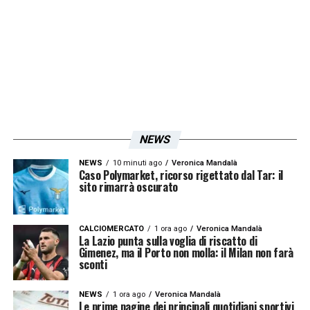
voluto che restassero, alcuni potevano
andare altrove, ho un impegno umano per
quest’anno e deve essere chiaro qualsiasi
cosa accadrà sul mercato. Faremo il
possibile e l’impossibile per ridare lustro al
Napoli, riportarlo dove merita».
NEWS
LA PLAYLIST DELLE NOSTRE TOP NEWS
NEWS
10 minuti ago
Veronica Mandalà
Caso Polymarket, ricorso rigettato dal Tar: il
sito rimarrà oscurato
CALCIOMERCATO
1 ora ago
Veronica Mandalà
La Lazio punta sulla voglia di riscatto di
Gimenez, ma il Porto non molla: il Milan non farà
sconti
NEWS
1 ora ago
Veronica Mandalà
Le prime pagine dei principali quotidiani sportivi