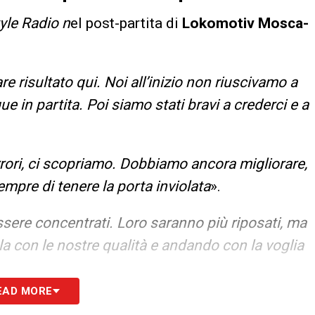
tyle Radio n
el post-partita di
Lokomotiv Mosca-
re risultato qui. Noi all’inizio non riuscivamo a
in partita. Poi siamo stati bravi a crederci e a
ori, ci scopriamo. Dobbiamo ancora migliorare,
pre di tenere la porta inviolata
».
sere concentrati. Loro saranno più riposati, ma
 con le nostre qualità e andando con la voglia
EAD MORE