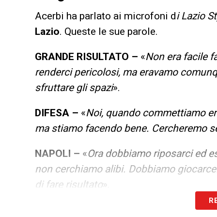
Acerbi ha parlato ai microfoni d
i Lazio S
Lazio
. Queste le sue parole.
GRANDE RISULTATO –
«
Non era facile fa
renderci pericolosi, ma eravamo comunque 
sfruttare gli spazi
».
DIFESA –
«
Noi, quando commettiamo err
ma stiamo facendo bene. Cercheremo sem
NAPOLI –
«
Ora dobbiamo riposarci ed es
non cerchiamo alibi. Dobbiamo giocarcela
di fare risultato
».
R