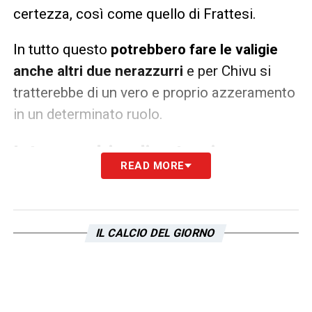
certezza, così come quello di Frattesi.
In tutto questo
potrebbero fare le valigie
anche altri due nerazzurri
e per Chivu si
tratterebbe di un vero e proprio azzeramento
in un determinato ruolo.
Inter cambia gli esterni:
READ MORE
Dumfries e Luis Henrique via
Via sia Dumfries che Luis Henrique
: l’Inter è
pronta ad azzerare la sua fascia destra con
IL CALCIO DEL GIORNO
una duplice cessione.
Quella dell’olandese è in ballo ormai da mesi