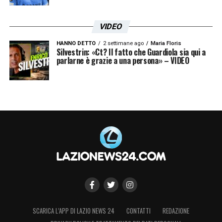
24enne è stato pagato oltre venti milioni di
euro e la società dovrà trovare qualcuno
VIDEO
disposto a pagare una cifra simile per evitare
HANNO DETTO
2 settimane ago
Maria Floris
una minusvalenza.
Silvestrin: «Ct? Il fatto che Guardiola sia qui a
parlarne è grazie a una persona» – VIDEO
A destra si cambia dunque, anche perché è
destinato ad
andare via anche Darmian
(in
scadenza di contratto), un altro che è stato
impiegato anche sull’esterno. Fascia destra
da rifare con un grande obiettivo: Marco
Palestra per il quale bisognerà convincere
l’Atalanta. E non sarà semplice.
SCARICA L’APP DI LAZIO NEWS 24
CONTATTI
REDAZIONE