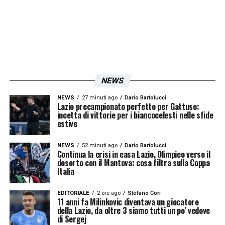
e si è già andati vicini la scorsa estate. La
clausola da 25 milioni è lì in bella posta per i
club interessati e lo stesso calciatore ha
cambiato agente per trovare una nuova
squadra. La Premier League è l’ipotesi più
accreditata, ma uno sguardo va dato anche
NEWS
alle big della Spagna.
NEWS
27 minuti ago
Dario Bartolucci
Lazio precampionato perfetto per Gattuso:
incetta di vittorie per i biancocelesti nelle sfide
Diversa è la situazione relativa a Luis
estive
Henrique: il brasiliano, pur avendo avuto
NEWS
52 minuti ago
Dario Bartolucci
molto spazio a disposizione,
non ha mai
Continua la crisi in casa Lazio, Olimpico verso il
deserto con il Mantova: cosa filtra sulla Coppa
pienamente convinto
e Chivu cerca
Italia
qualcuno di più affidabile sull’esterno. Il
EDITORIALE
2 ore ago
Stefano Cori
problema è rappresentato dalla somma
11 anni fa Milinkovic diventava un giocatore
della Lazio, da oltre 3 siamo tutti un po’ vedove
investita nemmeno un anno dai nerazzurri: il
di Sergej