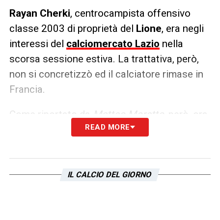
Rayan Cherki
, centrocampista offensivo
classe 2003 di proprietà del
Lione
, era negli
interessi del
calciomercato Lazio
nella
scorsa sessione estiva. La trattativa, però,
non si concretizzò ed il calciatore rimase in
Francia.
Come riportato da
Matteo Moretto
, però, ora
READ MORE
Cherki
potrebbe seriamente sbarcare in
Serie A
. Infatti, è stato proposto al
Napoli
negli ultimi giorni ed è da capire come si
evolverà la situazione.
IL CALCIO DEL GIORNO
LA PLAYLIST DELLE NOSTRE TOP NEWS