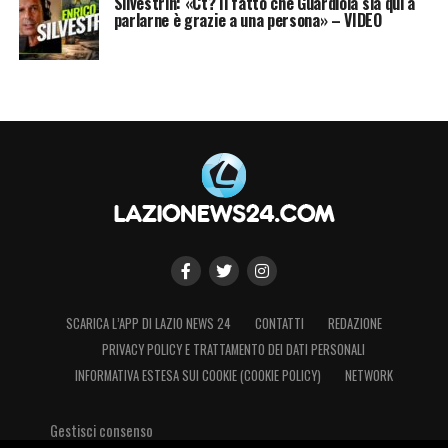
Silvestrin: «Ct? Il fatto che Guardiola sia qui a
parlarne è grazie a una persona» – VIDEO
SCARICA L’APP DI LAZIO NEWS 24
CONTATTI
REDAZIONE
PRIVACY POLICY E TRATTAMENTO DEI DATI PERSONALI
INFORMATIVA ESTESA SUI COOKIE (COOKIE POLICY)
NETWORK
Gestisci consenso